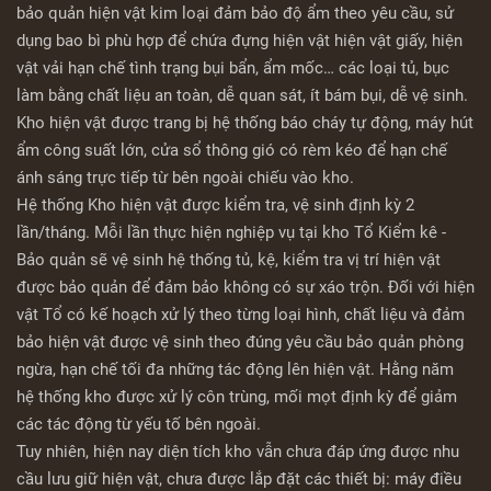
bảo quản hiện vật kim loại đảm bảo độ ẩm theo yêu cầu, sử
dụng bao bì phù hợp để chứa đựng hiện vật hiện vật giấy, hiện
vật vải hạn chế tình trạng bụi bẩn, ẩm mốc… các loại tủ, bục
làm bằng chất liệu an toàn, dễ quan sát, ít bám bụi, dễ vệ sinh.
Kho hiện vật được trang bị hệ thống báo cháy tự động, máy hút
ẩm công suất lớn, cửa sổ thông gió có rèm kéo để hạn chế
ánh sáng trực tiếp từ bên ngoài chiếu vào kho.
Hệ thống Kho hiện vật được kiểm tra, vệ sinh định kỳ 2
lần/tháng. Mỗi lần thực hiện nghiệp vụ tại kho Tổ Kiểm kê -
Bảo quản sẽ vệ sinh hệ thống tủ, kệ, kiểm tra vị trí hiện vật
được bảo quản để đảm bảo không có sự xáo trộn. Đối với hiện
vật Tổ có kế hoạch xử lý theo từng loại hình, chất liệu và đảm
bảo hiện vật được vệ sinh theo đúng yêu cầu bảo quản phòng
ngừa, hạn chế tối đa những tác động lên hiện vật. Hằng năm
hệ thống kho được xử lý côn trùng, mối mọt định kỳ để giảm
các tác động từ yếu tố bên ngoài.
Tuy nhiên, hiện nay diện tích kho vẫn chưa đáp ứng được nhu
cầu lưu giữ hiện vật, chưa được lắp đặt các thiết bị: máy điều