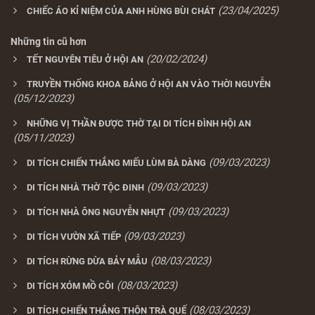
(23/04/2025)
CHIẾC ÁO KỈ NIỆM CỦA ANH HÙNG BÙI CHÁT
Những tin cũ hơn
(20/02/2024)
TẾT NGUYÊN TIÊU Ở HỘI AN
TRUYỀN THỐNG KHOA BẢNG Ở HỘI AN VÀO THỜI NGUYỄN
(05/12/2023)
NHỮNG VỊ THẦN ĐƯỢC THỜ TẠI DI TÍCH ĐÌNH HỘI AN
(05/11/2023)
(09/03/2023)
DI TÍCH CHIẾN THẮNG MIẾU LÙM BÀ DÀNG
(09/03/2023)
DI TÍCH NHÀ THỜ TỘC ĐINH
(09/03/2023)
DI TÍCH NHÀ ÔNG NGUYỄN NHỰT
(09/03/2023)
DI TÍCH VƯỜN XÃ TIẾP
(08/03/2023)
DI TÍCH RỪNG DỪA BẢY MẪU
(08/03/2023)
DI TÍCH XÓM MỒ CÔI
(08/03/2023)
DI TÍCH CHIẾN THẮNG THÔN TRÀ QUẾ