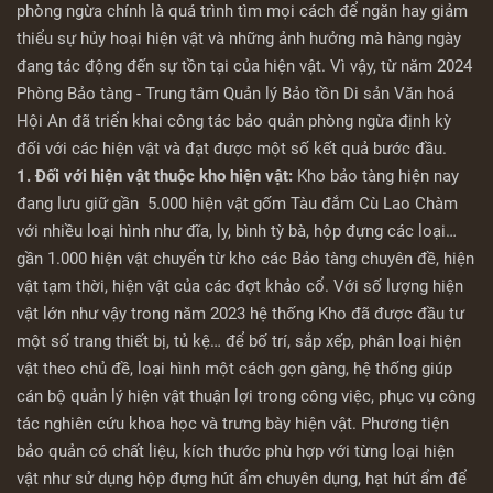
phòng ngừa chính là quá trình tìm mọi cách để ngăn hay giảm
thiểu sự hủy hoại hiện vật và những ảnh hưởng mà hàng ngày
đang tác động đến sự tồn tại của hiện vật. Vì vậy, từ năm 2024
Phòng Bảo tàng - Trung tâm Quản lý Bảo tồn Di sản Văn hoá
Hội An đã triển khai công tác bảo quản phòng ngừa định kỳ
đối với các hiện vật và đạt được một số kết quả bước đầu.
1. Đối với hiện vật thuộc kho hiện vật:
Kho bảo tàng hiện nay
đang lưu giữ gần 5.000 hiện vật gốm Tàu đắm Cù Lao Chàm
với nhiều loại hình như đĩa, ly, bình tỳ bà, hộp đựng các loại…
gần 1.000 hiện vật chuyển từ kho các Bảo tàng chuyên đề, hiện
vật tạm thời, hiện vật của các đợt khảo cổ. Với số lượng hiện
vật lớn như vậy trong năm 2023 hệ thống Kho đã được đầu tư
một số trang thiết bị, tủ kệ… để bố trí, sắp xếp, phân loại hiện
vật theo chủ đề, loại hình một cách gọn gàng, hệ thống giúp
cán bộ quản lý hiện vật thuận lợi trong công việc, phục vụ công
tác nghiên cứu khoa học và trưng bày hiện vật. Phương tiện
bảo quản có chất liệu, kích thước phù hợp với từng loại hiện
vật như sử dụng hộp đựng hút ẩm chuyên dụng, hạt hút ẩm để