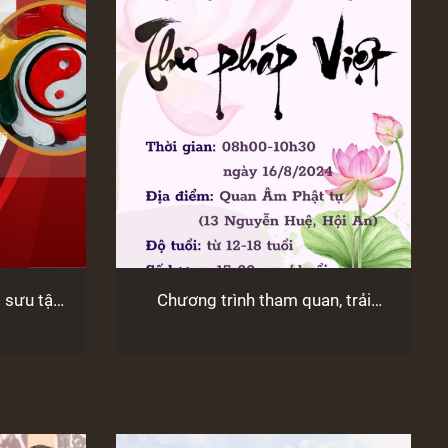
 sưu tập
Chương trình tham quan, trải
 về mắt
nghiệm “Thư pháp Việt”
Ly”