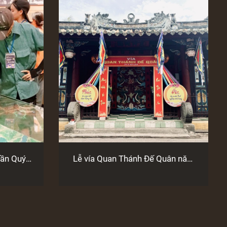
rần Quý
Lễ vía Quan Thánh Đế Quân năm
hiểu di
2024
An