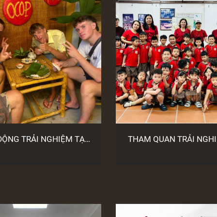
ĐỘNG TRẢI NGHIỆM TẠI
THAM QUAN TRẢI NGH
TÀNG THỔ SẢN HỘI AN
TRANH GIẤY D