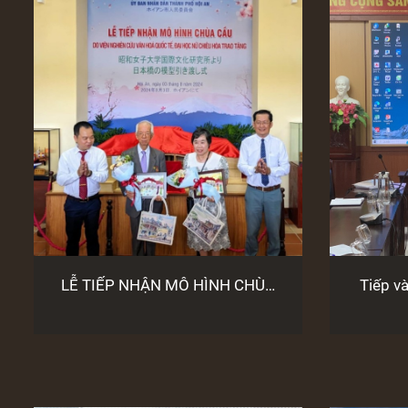
LỄ TIẾP NHẬN MÔ HÌNH CHÙA
Tiếp v
CẦU DO VIỆN VĂN HÓA QUỐC TẾ
tác Bả
- ĐẠI HỌC NỮ CHIÊU HÒA, NHẬT
BẢN TRAO TẶNG