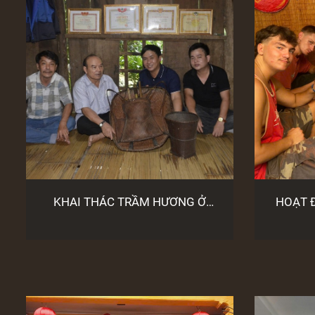
KHAI THÁC TRẦM HƯƠNG Ở
HOẠT 
MIỀN TÂY QUẢNG NAM (từ 1985
BẢO 
- nay)