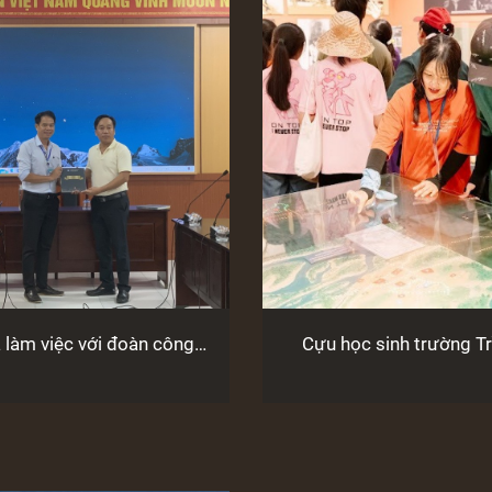
à làm việc với đoàn công
Cựu học sinh trường T
o tàng Cổ vật Cung Đình
Cáp đến tham quan và tìm 
Huế
tích Nhà lao Hội 