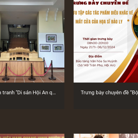
m tranh "Di sản Hội An qua
Trưng bày chuyên đề “Bộ
ủa họa sĩ Lưu Công Nhân"
các tác phẩm điêu khắc
cửa của họa sĩ Bảo 