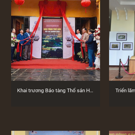
Khai trương Bảo tàng Thổ sản Hội
Triển lã
An
tranh c