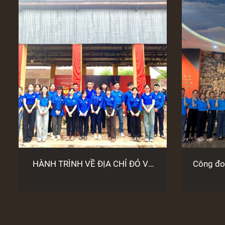
HÀNH TRÌNH VỀ ĐỊA CHỈ ĐỎ VÀ
Công đo
THAM QUAN TRƯNG BÀY “KHÁT
lịch 
VỌNG TỰ DO”
tham qu