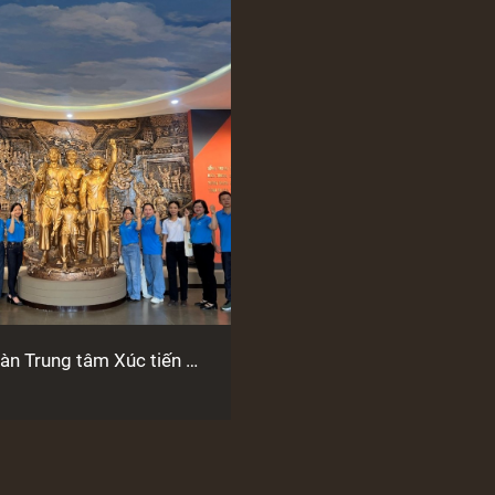
àn Trung tâm Xúc tiến Du
tỉnh Quảng Nam tổ chức
an di tích Nhà lao Hội An