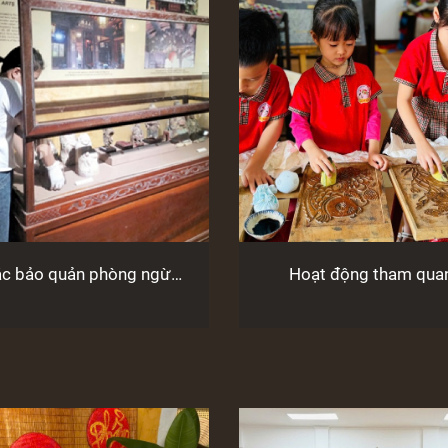
ác bảo quản phòng ngừa
Hoạt động tham quan,
ng bày tại các điểm
nghiệm cho các em học 
bảo tàng, di tích
các điểm bảo tàng trong 4 tháng
đầu năm 2025