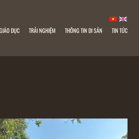
GIÁO DỤC
TRẢI NGHIỆM
THÔNG TIN DI SẢN
TIN TỨC