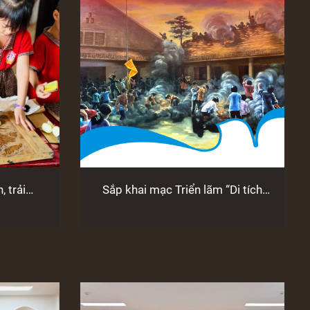
 trải
Sắp khai mạc Triển lãm “Di tích
sinh tại
quốc gia Nhà lao thiếu nhi Đà Lạt -
Địa chỉ đỏ trên thành phố hoa”