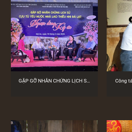
GẶP GỠ NHÂN CHỨNG LỊCH SỬ
Công t
NHÀ LAO THIẾU NHI ĐÀ LẠT
hiện vật trư