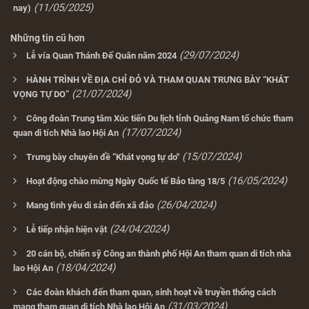
(11/05/2025)
nay)
Những tin cũ hơn
(29/07/2024)
Lễ vía Quan Thánh Đế Quân năm 2024
HÀNH TRÌNH VỀ ĐỊA CHỈ ĐỎ VÀ THAM QUAN TRƯNG BÀY “KHÁT
(21/07/2024)
VỌNG TỰ DO”
Công đoàn Trung tâm Xúc tiến Du lịch tỉnh Quảng Nam tổ chức tham
(17/07/2024)
quan di tích Nhà lao Hội An
(15/07/2024)
Trưng bày chuyên đề “Khát vọng tự do"
(16/05/2024)
Hoạt động chào mừng Ngày Quốc tế Bảo tàng 18/5
(26/04/2024)
Mang tình yêu di sản đến xã đảo
(24/04/2024)
Lễ tiếp nhận hiện vật
20 cán bộ, chiến sỹ Công an thành phố Hội An tham quan di tích nhà
(18/04/2024)
lao Hội An
Các đoàn khách đến tham quan, sinh hoạt về truyền thống cách
(31/03/2024)
mạng tham quan di tích Nhà lao Hội An