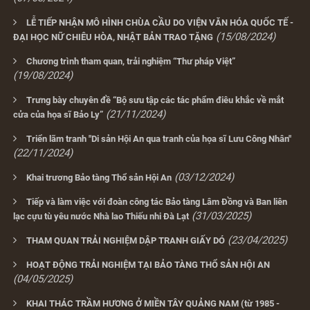
LỄ TIẾP NHẬN MÔ HÌNH CHÙA CẦU DO VIỆN VĂN HÓA QUỐC TẾ -
(15/08/2024)
ĐẠI HỌC NỮ CHIÊU HÒA, NHẬT BẢN TRAO TẶNG
Chương trình tham quan, trải nghiệm “Thư pháp Việt”
(19/08/2024)
Trưng bày chuyên đề “Bộ sưu tập các tác phẩm điêu khắc về mắt
(21/11/2024)
cửa của họa sĩ Bảo Ly”
Triển lãm tranh "Di sản Hội An qua tranh của họa sĩ Lưu Công Nhân"
(22/11/2024)
(03/12/2024)
Khai trương Bảo tàng Thổ sản Hội An
Tiếp và làm việc với đoàn công tác Bảo tàng Lâm Đồng và Ban liên
(31/03/2025)
lạc cựu tù yêu nước Nhà lao Thiếu nhi Đà Lạt
(23/04/2025)
THAM QUAN TRẢI NGHIỆM DẬP TRANH GIẤY DÓ
HOẠT ĐỘNG TRẢI NGHIỆM TẠI BẢO TÀNG THỔ SẢN HỘI AN
(04/05/2025)
KHAI THÁC TRẦM HƯƠNG Ở MIỀN TÂY QUẢNG NAM (từ 1985 -