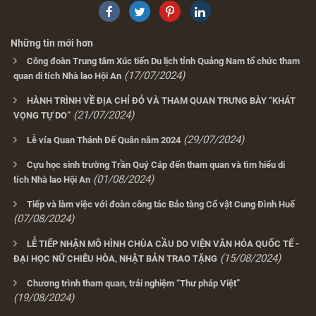
Những tin mới hơn
Công đoàn Trung tâm Xúc tiến Du lịch tỉnh Quảng Nam tổ chức tham
(17/07/2024)
quan di tích Nhà lao Hội An
HÀNH TRÌNH VỀ ĐỊA CHỈ ĐỎ VÀ THAM QUAN TRƯNG BÀY “KHÁT
(21/07/2024)
VỌNG TỰ DO”
(29/07/2024)
Lễ vía Quan Thánh Đế Quân năm 2024
Cựu học sinh trường Trần Quý Cáp đến tham quan và tìm hiểu di
(01/08/2024)
tích Nhà lao Hội An
Tiếp và làm việc với đoàn công tác Bảo tàng Cổ vật Cung Đình Huế
(07/08/2024)
LỄ TIẾP NHẬN MÔ HÌNH CHÙA CẦU DO VIỆN VĂN HÓA QUỐC TẾ -
(15/08/2024)
ĐẠI HỌC NỮ CHIÊU HÒA, NHẬT BẢN TRAO TẶNG
Chương trình tham quan, trải nghiệm “Thư pháp Việt”
(19/08/2024)