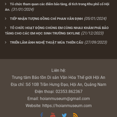
Tỏ chức tham quan các điểm bảo tàng, di tích trong Khu phố cổ Hội
(31/01/2024)
An.
(05/01/2024)
TIẾP NHẬN TƯỢNG ĐỒNG CHÍ PHAN VĂN ĐỊNH
TỔ CHỨC HOẠT ĐỘNG CHÚNG EM CÙNG NHAU KHÁM PHÁ BẢO
(21/12/2023)
TÀNG CHO CÁC EM HỌC SINH TRƯỜNG SKYLINE
(27/09/2023)
TRIỂN LÃM ẢNH NGHỆ THUẬT MÚA THIÊN CẨU
Liên hệ:
Trung tâm Bảo tồn Di sản Văn Hóa Thế giới Hội An
Địa chỉ:
Số 10B Trần Hưng Đạo, Hội An, Quảng Nam
Điện thoại:
02353.862367
Email:
hoianmuseum@gmail.com
Website:
https://hoianmuseum.com