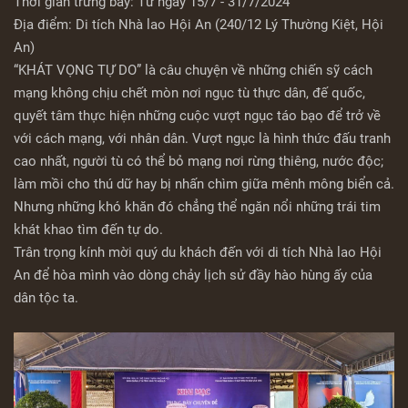
Thời gian trưng bày: Từ ngày 15/7 - 31/7/2024
Địa điểm: Di tích Nhà lao Hội An (240/12 Lý Thường Kiệt, Hội
An)
“KHÁT VỌNG TỰ DO” là câu chuyện về những chiến sỹ cách
mạng không chịu chết mòn nơi ngục tù thực dân, đế quốc,
quyết tâm thực hiện những cuộc vượt ngục táo bạo để trở về
với cách mạng, với nhân dân. Vượt ngục là hình thức đấu tranh
cao nhất, người tù có thể bỏ mạng nơi rừng thiêng, nước độc;
làm mồi cho thú dữ hay bị nhấn chìm giữa mênh mông biển cả.
Nhưng những khó khăn đó chẳng thể ngăn nổi những trái tim
khát khao tìm đến tự do.
Trân trọng kính mời quý du khách đến với di tích Nhà lao Hội
An để hòa mình vào dòng chảy lịch sử đầy hào hùng ấy của
dân tộc ta.