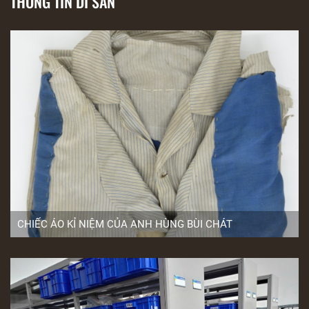
THÔNG TIN DI SẢN
CHIẾC ÁO KỈ NIỆM CỦA ANH HÙNG BÙI CHÁT