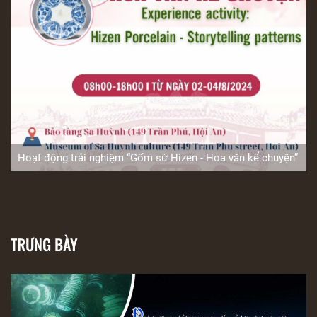
Hoạt động trải nghiệm “Gốm sứ Hizen - Hoa văn kể chuyện”
TRƯNG BÀY