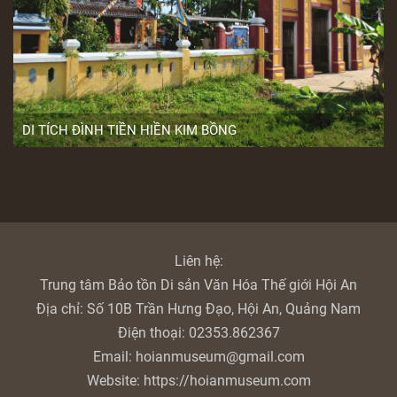
DI TÍCH ĐÌNH TIỀN HIỀN KIM BỒNG
Đình Hội An
Liên hệ:
Trung tâm Bảo tồn Di sản Văn Hóa Thế giới Hội An
Địa chỉ:
Số 10B Trần Hưng Đạo, Hội An, Quảng Nam
Điện thoại:
02353.862367
Email:
hoianmuseum@gmail.com
Website:
https://hoianmuseum.com