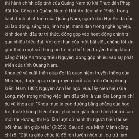
thị hành chính cấp tỉnh của Quảng Nam từ khi Thực dân Pháp
đặt tòa Công sứ Quảng Nam ở Hội An đến năm 1945. Trong
hành trình phát triển của Quảng Nam, người dân Hội An đã cần
cù lao động, sáng tạo, linh hoạt, mạnh dạn trong nghề nghiệp,
kinh doanh, đầu tư tri thức, đóng góp vào hoạt động chính trị
qua nhiều triều đại. Với giới hạn của một bài viết, chúng tôi xin
giới thiệu một số thông tin tư liệu thể hiện truyền thống khoa
bảng ở Hội An trong triều Nguyễn, đóng góp nhiều vào sự phát
triển của tỉnh Quảng Nam.
Khoa cử và xuất thân giúp đời là quan niệm truyền thống của
Nho học, được áp áp dụng xuyên suốt các triều đình phong
kiến. Năm 1802, Nguyễn Ánh lên ngôi vua, lấy niên hiệu Gia
Long, một trong những việc làm đầu tiên là vua Gia Long ra chỉ
dụ về khoa cử: “Khoa mục là con đường bằng phẳng của học
trò, thực không thiếu được, phải nên giáo dục thành tài rồi sau
mới thi Hương, thi Hội lần lượt cử hành thì người hiền tài sẽ
nối nhau lên giúp việc” (9:256). Sau đó, vua Minh Mệnh cũng
chỉ rõ: “Đặt ra giáo chức là để rèn luyện nhân tài, dự trữ làm