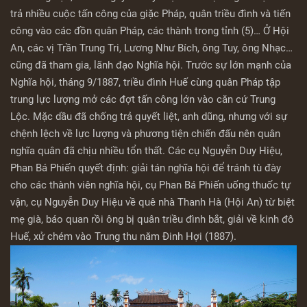
trả nhiều cuộc tấn công của giặc Pháp, quân triều đình và tiến
công vào các đồn quân Pháp, các thành trong tỉnh (5)… Ở Hội
An, các vị Trần Trung Tri, Lương Như Bích, ông Tuy, ông Nhạc…
cũng đã tham gia, lãnh đạo Nghĩa hội. Trước sự lớn mạnh của
Nghĩa hội, tháng 9/1887, triều đình Huế cùng quân Pháp tập
trung lực lượng mở các đợt tấn công lớn vào căn cứ Trung
Lộc. Mặc dầu đã chống trả quyết liệt, anh dũng, nhưng với sự
chệnh lệch về lực lượng và phương tiện chiến đấu nên quân
nghĩa quân đã chịu nhiều tổn thất. Các cụ Nguyễn Duy Hiệu,
Phan Bá Phiến quyết định: giải tán nghĩa hội để tránh tù đày
cho các thành viên nghĩa hội, cụ Phan Bá Phiến uống thuốc tự
vận, cụ Nguyễn Duy Hiệu về quê nhà Thanh Hà (Hội An) từ biệt
mẹ già, báo quan rồi ông bị quân triều đình bắt, giải về kinh đô
Huế, xử chém vào Trung thu năm Đinh Hợi (1887).