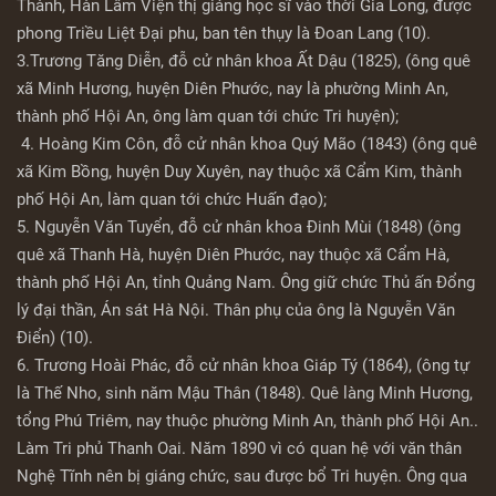
Thành, Hàn Lâm Viện thị giảng học sĩ vào thời Gia Long, được
phong Triều Liệt Đại phu, ban tên thụy là Đoan Lang (10).
3.Trương Tăng Diễn, đỗ cử nhân khoa Ất Dậu (1825), (ông quê
xã Minh Hương, huyện Diên Phước, nay là phường Minh An,
thành phố Hội An, ông làm quan tới chức Tri huyện);
4. Hoàng Kim Côn, đỗ cử nhân khoa Quý Mão (1843) (ông quê
xã Kim Bồng, huyện Duy Xuyên, nay thuộc xã Cẩm Kim, thành
phố Hội An, làm quan tới chức Huấn đạo);
5. Nguyễn Văn Tuyển, đỗ cử nhân khoa Đinh Mùi (1848) (ông
quê xã Thanh Hà, huyện Diên Phước, nay thuộc xã Cẩm Hà,
thành phố Hội An, tỉnh Quảng Nam. Ông giữ chức Thủ ấn Đổng
lý đại thần, Án sát Hà Nội. Thân phụ của ông là Nguyễn Văn
Điển) (10).
6. Trương Hoài Phác, đỗ cử nhân khoa Giáp Tý (1864), (ông tự
là Thế Nho, sinh năm Mậu Thân (1848). Quê làng Minh Hương,
tổng Phú Triêm, nay thuộc phường Minh An, thành phố Hội An..
Làm Tri phủ Thanh Oai. Năm 1890 vì có quan hệ với văn thân
Nghệ Tĩnh nên bị giáng chức, sau được bổ Tri huyện. Ông qua