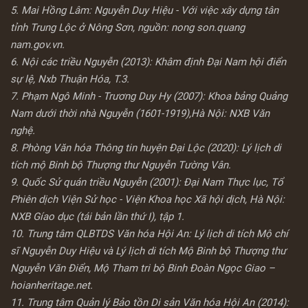
5. Mai Hồng Lâm: Nguyễn Duy Hiệu - Với việc xây dựng tân
tỉnh Trung Lộc ở Nông Sơn, nguồn: nong son.quang
nam.gov.vn.
6. Nội các triều Nguyễn (2013): Khâm định Đại Nam hội điển
sự lệ, Nxb Thuận Hóa, T.3.
7. Phạm Ngô Minh - Trương Duy Hy (2007): Khoa bảng Quảng
Nam dưới thời nhà Nguyễn (1601-1919),Hà Nội: NXB Văn
nghệ.
8. Phòng Văn hóa Thông tin huyện Đại Lộc (2020): Lý lịch di
tích mộ Binh bộ Thượng thư Nguyễn Tường Vân.
9. Quốc Sử quán triều Nguyễn (2001): Đại Nam Thực lục, Tổ
Phiên dịch Viện Sử học - Viện Khoa học Xã hội dịch, Hà Nội:
NXB Gíao dục (tái bản lần thứ I), tập 1.
10. Trung tâm QLBTDS Văn hóa Hội An: Lý lịch di tích Mộ chí
sĩ Nguyễn Duy Hiệu và Lý lịch di tích Mộ Binh bộ Thượng thư
Nguyễn Văn Điển, Mộ Tham tri bộ Binh Đoàn Ngọc Giao –
hoianheritage.net.
11. Trung tâm Quản lý Bảo tồn Di sản Văn hóa Hội An (2014):