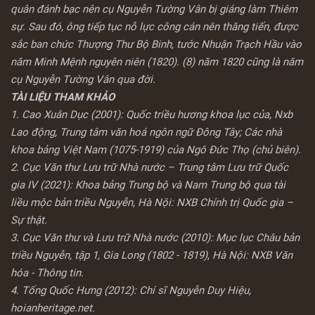
quân đánh bạc nên cụ Nguyễn Tường Vân bị giáng làm Thiêm
sự. Sau đó, ông tiếp tục nỗ lực công cán nên thăng tiến, được
sắc ban chức Thượng Thư Bộ Binh, tước Nhuận Trạch Hầu vào
năm Minh Mệnh nguyên niên (1820). (8) năm 1820 cũng là năm
cụ Nguyễn Tường Vân qua đời.
TÀI LIỆU THAM KHẢO
1. Cao Xuân Dục (2001): Quốc triều hương khoa lục của, Nxb
Lao động, Trung tâm văn hoá ngôn ngữ Đông Tây; Các nhà
khoa bảng Việt Nam (1075-1919) của Ngô Đức Thọ (chủ biên).
2. Cục Văn thư Lưu trữ Nhà nước – Trung tâm Lưu trữ Quốc
gia IV (2021): Khoa bảng Trung bộ và Nam Trung bộ qua tài
liều mộc bản triều Nguyễn, Hà Nội: NXB Chính trị Quốc gia –
Sự thật.
3. Cục Văn thư và Lưu trữ Nhà nước (2010): Mục lục Châu bản
triều Nguyễn, tập 1, Gia Long (1802 - 1819), Hà Nội: NXB Văn
hóa - Thông tin.
4. Tống Quốc Hưng (2012): Chí sĩ Nguyễn Duy Hiệu,
hoianheritage.net.