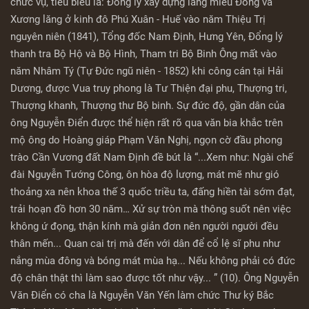
chức vụ, tiêu biểu là: Đổng lý xây dựng lăng miếu Đông và
Xương lăng ở kinh đô Phú Xuân - Huế vào năm Thiệu Trị
nguyên niên (1841), Tổng đốc Nam Định, Hưng Yên, Đổng lý
thanh tra Bộ Hộ và Bộ Hình, Tham tri Bộ Binh Ông mất vào
năm Nhâm Tý (Tự Đức ngũ niên - 1852) khi công cán tại Hải
Dương, được Vua truy phong là Tư Thiện đại phu, Thượng tri,
Thượng khanh, Thượng thư Bộ binh. Sự đức độ, gần dân của
ông Nguyễn Điển được thể hiện rất rõ qua văn bia khắc trên
mộ ông do Hoàng giáp Phạm Văn Nghị, ngọn cờ đầu phong
trào Cần Vương đất Nam Định đề bút là “...Xem như: Ngài chế
đài Nguyễn Tướng Công, ôn hòa độ lượng, mát mẽ như gió
thoảng xa nên khoa thế 3 quốc triều ta, đấng hiền tài sớm đạt,
trải hoạn đồ hơn 30 năm… Xử sự tròn mà thông suốt nên việc
không ứ đọng, thận kính mà giản đơn nên người người đều
thân mến... Quan cai trị mà đến với dân để cổ lệ sĩ phu như
nắng mùa đông và bóng mát mùa hạ... Nếu không phải có đức
độ chân thật thì làm sao được tốt như vậy... ” (10). Ông Nguyễn
Văn Điển có cha là Nguyễn Văn Yến làm chức Thư ký Bắc