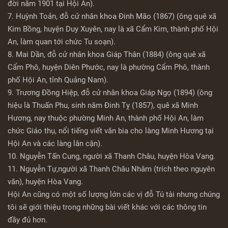
đời năm 1901 tại Hội An).
7. Huỳnh Toản, đỗ cử nhân khoa Đinh Mão (1867) (ông quê xã
Kim Bồng, huyện Duy Xuyên, nay là xã Cẩm Kim, thành phố Hội
An, làm quan tới chức Tu soạn).
8. Mai Dần, đỗ cử nhân khoa Giáp Thân (1884) (ông quê xã
Cẩm Phô, huyện Diên Phước, nay là phường Cẩm Phô, thành
phố Hội An, tỉnh Quảng Nam).
9. Trương Đồng Hiệp, đỗ cử nhân khoa Giáp Ngọ (1894) (ông
hiệu là Thuấn Phu, sinh năm Đinh Tỵ (1857), quê xã Minh
Hương, nay thuộc phường Minh An, thành phố Hội An, làm
chức Giáo thụ, nổi tiếng viết văn bia cho làng Minh Hương tại
Hội An và các làng lân cận).
10. Nguyễn Tấn Cung, người xã Thanh Châu, huyện Hòa Vang.
11. Nguyễn Tự,người xã Thanh Châu Nhâm (trích theo nguyên
văn), huyện Hòa Vang.
Hội An cũng có một số lượng lớn các vị đỗ Tú tài nhưng chúng
tôi sẽ giới thiệu trong những bài viết khác với các thông tin
đầy đủ hơn.