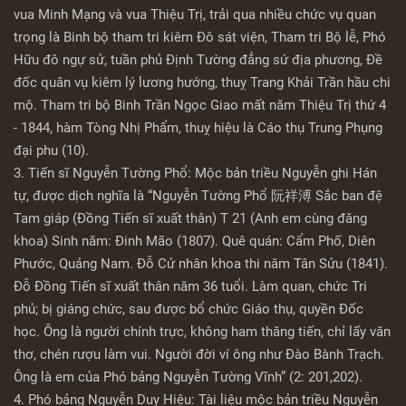
vua Minh Mạng và vua Thiệu Trị, trải qua nhiều chức vụ quan
trọng là Binh bộ tham tri kiêm Đô sát viện, Tham tri Bộ lễ, Phó
Hữu đô ngự sử, tuần phủ Định Tường đẳng sứ địa phương, Đề
đốc quân vụ kiêm lý lương hướng, thuỵ Trang Khải Trần hầu chi
mộ. Tham tri bộ Binh Trần Ngọc Giao mất năm Thiệu Trị thứ 4
- 1844, hàm Tòng Nhị Phẩm, thuỵ hiệu là Cáo thụ Trung Phụng
đại phu (10).
3. Tiến sĩ Nguyễn Tường Phổ: Mộc bản triều Nguyễn ghi Hán
tự, được dịch nghĩa là “Nguyễn Tường Phổ 阮祥溥 Sắc ban đệ
Tam giáp (Đồng Tiến sĩ xuất thân) T 21 (Anh em cùng đăng
khoa) Sinh năm: Đinh Mão (1807). Quê quán: Cẩm Phố, Diên
Phước, Quảng Nam. Đỗ Cử nhân khoa thi năm Tân Sửu (1841).
Đỗ Đồng Tiến sĩ xuất thân năm 36 tuổi. Làm quan, chức Tri
phủ; bị giáng chức, sau được bổ chức Giáo thụ, quyền Đốc
học. Ông là người chính trực, không ham thăng tiến, chỉ lấy văn
thơ, chén rượu làm vui. Người đời ví ông như Đào Bành Trạch.
Ông là em của Phó bảng Nguyễn Tường Vĩnh” (2: 201,202).
4. Phó bảng Nguyễn Duy Hiệu: Tài liệu mộc bản triều Nguyễn