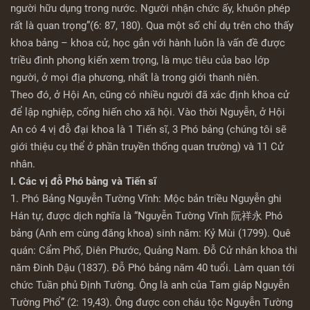
người hữu dụng trong nước. Người nhận chức ấy, khuôn phép
rất là quan trọng”(6: 87, 180). Qua một số chỉ dụ trên cho thấy
khoa bảng – khoa cử, học gắn với hành luôn là vấn đề được
triều đình phong kiến xem trọng, là mục tiêu của bao lớp
người, ở mọi địa phương, nhất là trong giới thanh niên.
Theo đó, ở Hội An, cũng có nhiều người đã xác định khoa cử
để lập nghiệp, cống hiến cho xã hội. Vào thời Nguyễn, ở Hội
An có 4 vị đỗ đại khoa là 1 Tiến sĩ, 3 Phó bảng (chúng tôi sẽ
giới thiệu cụ thể ở phần truyền thống quan trường) và 11 Cử
nhân.
I. Các vị đỗ Phó bảng và Tiến sĩ
1. Phó Bảng Nguyễn Tường Vĩnh: Mộc bản triều Nguyễn ghi
Hán tự, được dịch nghĩa là “Nguyễn Tường Vĩnh 阮祥永 Phó
bảng (Anh em cùng đăng khoa) sinh năm: Kỷ Mùi (1799). Quê
quán: Cẩm Phố, Diên Phước, Quảng Nam. Đỗ Cử nhân khoa thi
năm Đinh Dậu (1837). Đỗ Phó bảng năm 40 tuổi. Làm quan tới
chức Tuần phủ Định Tường. Ông là anh của Tam giáp Nguyễn
Tường Phổ” (2: 19,43). Ông được con cháu tộc Nguyễn Tường