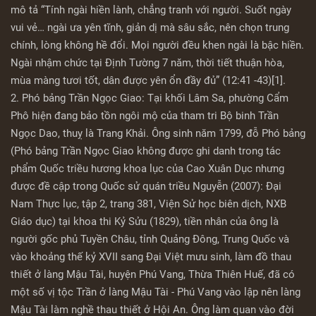
mô tả “Tính ngài hiền lành, chẳng tranh với người. Suốt ngày
vui vẻ… ngài ưa yên tĩnh, giản dị mà sâu sắc, nên chọn trung
chính, lòng không hề đổi. Mọi người đều khen ngài là bậc hiền.
Ngài nhậm chức tại Định Tường 7 năm, thời tiết thuận hòa,
mùa màng tươi tốt, dân được yên ổn đầy đủ” (12:41 -43)[1].
2. Phó bảng Trần Ngọc Giao: Tại khối Lâm Sa, phường Cẩm
Phô hiện đang bảo tồn ngôi mộ của tham tri Bộ binh Trần
Ngọc Dao, thuỵ là Trang Khải. Ông sinh năm 1799, đỗ Phó bảng
(Phó bảng Trần Ngọc Giao không được ghi danh trong tác
phẩm Quốc triều hương khoa lục của Cao Xuân Dục nhưng
được đề cập trong Quốc sử quán triều Nguyễn (2007): Đại
Nam Thực lục, tập 2, trang 381, Viện Sử học biên dịch, NXB
Giáo dục) tại khoa thi Kỷ Sửu (1829), tiền nhân của ông là
người gốc phủ Tuyền Châu, tỉnh Quảng Đông, Trung Quốc và
vào khoảng thế kỷ XVII sang Đại Việt mưu sinh, làm đồ thau
thiết ở làng Mậu Tài, huyện Phú Vang, Thừa Thiên Huế, đã có
một số vị tộc Trần ở làng Mậu Tài - Phú Vang vào lập nên làng
Mậu Tài làm nghề thau thiết ở Hội An. Ông làm quan vào đời