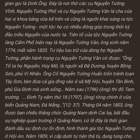
gian gọi là Dinh Ông. Đây là nơi thờ các cụ Nguyễn Tường
Vĩnh, Nguyễn Tường Phổ và cụ Nguyễn Tường Vân là cha của
hai vị khoa bảng vừa kể trên và cũng là người khai sáng ra tộc
Nguyễn Tường - một tộc họ có nhiều đóng góp trong thời kỳ
đầu triều Nguyễn của nước ta. Tiên tổ của tộc Nguyễn Tường
làng Cẩm Phổ hiện nay là Nguyễn Tường Vân, ông sinh năm
1774, mất năm 1820. Tư liệu lưu trữ của dòng họ Nguyễn
Tường, phần hành trạng cụ Nguyễn Tường Vân có đoạn: “Ông
Tổ ta họ Nguyễn, Húy Mô, là người xã Đệ Dương, huyện Bồng
Sơn, phủ Vi Nhân. Ông Cố Nguyễn Tường Huấn trốn tránh loạn
Tây Sơn, bèn đưa cả gia đìng vào ở xã Mỹ Hội, huyện Tân Bình,
phủ Gia Định mà sinh sống… Năm sau (1796) (ông) thi đỗ Tam
trường … Đinh Tỵ năm thứ 18 (1797), (ông) tòng chinh ở cửa
biển Quảng Nam, Đà Nẵng…”(12: 37). Tháng 04 năm 1803, ông
được ban chiếu thăng chức Quảng Nam dinh Cai bạ, bắt đầu
sự nghiệp quan trường ở Quảng Nam, có lẽ đây là thời gian
đánh dấu sự định cư ổn định, hình thành gia tộc Nguyễn Tường
ở Hội An. Năm 1809, vì cấp dưới tự tiện thả tù, dung túng cho