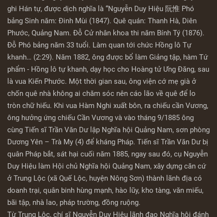
ghi Hán tự, được dịch nghĩa là “Nguyễn Duy Hiệu 阮惟 Phó
bảng Sinh năm: Đinh Mùi (1847). Quê quán: Thanh Hà, Diên
Phước, Quảng Nam. Đỗ Cử nhân khoa thi năm Bính Tý (1876).
Đỗ Phó bảng năm 33 tuổi. Làm quan tới chức Hồng lô Tự
khanh… (2:29). Năm 1882, ông được bổ làm Giảng tập, hàm Tứ
phẩm - Hồng lô tự khanh, dạy học cho Hoàng tử Ưng Đăng, sau
là vua Kiến Phước. Một thời gian sau, ông viện cớ mẹ già ở
chốn quê nhà không ai chăm sóc nên cáo lão về quê để lo
tròn chữ hiếu. Khi vua Hàm Nghi xuất bôn, ra chiếu cần Vương,
ông hưởng ứng chiếu Cần Vương và vào tháng 9/1885 ông
cùng Tiến sĩ Trần Văn Dư lập Nghĩa hội Quảng Nam, sơn phòng
Dương Yên – Trà My (4) để kháng Pháp. Tiến sĩ Trần Văn Dư bị
quân Pháp bắt, sát hại cuối năm 1885, ngay sau đó, cụ Nguyễn
Duy Hiệu làm Hội chủ Nghĩa hội Quảng Nam, xây dựng căn cứ
ở Trung Lộc (xã Quế Lộc, huyện Nông Sơn) thành lãnh địa có
doanh trại, quân binh hùng mạnh, hào lũy, kho tàng, văn miếu,
bãi tập, nhà lao, pháp trường, đồng ruộng.
Từ Trung Lộc, chí sĩ Nguyễn Duy Hiệu lãnh đạo Nghĩa hội đánh