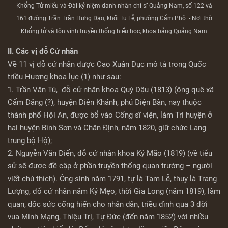
Khổng Tử miếu và Đài kỷ niệm danh nhân chí sĩ Quảng Nam, số 122 và
161 đường Trần Trần Hưng Đạo, khối Tu Lễ, phường Cẩm Phô - Nơi thờ
Khổng tử và tôn vinh truyền thống hiếu học, khoa bảng Quảng Nam
II. Các vị đỗ Cử nhân
Về 11 vị đỗ cử nhân được Cao Xuân Dục mô tả trong Quốc
triều Hương khoa lục (1) như sau:
1. Trần Văn Tú, đỗ cử nhân khoa Quý Dậu (1813) (ông quê xã
Cẩm Đăng (?), huyện Diên Khánh, phủ Điện Bàn, nay thuộc
thành phố Hội An, được bổ vào Cống sĩ viện, làm Tri huyện ở
hai huyện Bình Sơn và Chân Định, năm 1820, giữ chức Lang
trung bộ Hộ);
2. Nguyễn Văn Điển, đỗ cử nhân khoa Kỷ Mão (1819) (về tiểu
sử sẽ được đề cập ở phần truyền thống quan trường – người
viết chú thích). Ông sinh năm 1791, tự là Tam Lễ, thụy là Trang
Lượng, đổ cử nhân năm Kỷ Mẹo, thời Gia Long (năm 1819), làm
quan, dốc sức cống hiến cho nhân dân, triều đình qua 3 đời
vua Minh Mạng, Thiệu Trị, Tự Đức (đến năm 1852) với nhiều