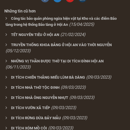
Những tin cũ hơn
Công tác bảo quản phòng ngừa hiện vật tại Kho và các điểm Bảo
(15/04/2025)
tàng trong hệ thống Bảo tàng ở Hội An
(21/02/2024)
TẾT NGUYÊN TIÊU Ở HỘI AN
TRUYỀN THỐNG KHOA BẢNG Ở HỘI AN VÀO THỜI NGUYỄN
(05/12/2023)
NHỮNG VỊ THẦN ĐƯỢC THỜ TẠI DI TÍCH ĐÌNH HỘI AN
(06/11/2023)
(09/03/2023)
DI TÍCH CHIẾN THẮNG MIẾU LÙM BÀ DÀNG
(09/03/2023)
DI TÍCH NHÀ THỜ TỘC ĐINH
(09/03/2023)
DI TÍCH NHÀ ÔNG NGUYỄN NHỰT
(09/03/2023)
DI TÍCH VƯỜN XÃ TIẾP
(09/03/2023)
DI TÍCH RỪNG DỪA BẢY MẪU
(09/03/2023)
DI TÍCH XÓM MỒ CÔI