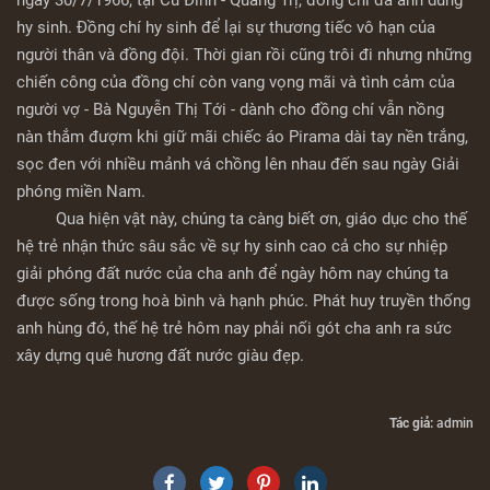
ngày 30/7/1966, tại Cù Đinh - Quảng Trị, đồng chí đã anh dũng
hy sinh. Đồng chí hy sinh để lại sự thương tiếc vô hạn của
người thân và đồng đội. Thời gian rồi cũng trôi đi nhưng những
chiến công của đồng chí còn vang vọng mãi và tình cảm của
người vợ - Bà Nguyễn Thị Tới - dành cho đồng chí vẫn nồng
nàn thắm đượm khi giữ mãi chiếc áo Pirama dài tay nền trắng,
sọc đen với nhiều mảnh vá chồng lên nhau đến sau ngày Giải
phóng miền Nam.
Qua hiện vật này, chúng ta càng biết ơn, giáo dục cho thế
hệ trẻ nhận thức sâu sắc về sự hy sinh cao cả cho sự nhiệp
giải phóng đất nước của cha anh để ngày hôm nay chúng ta
được sống trong hoà bình và hạnh phúc. Phát huy truyền thống
anh hùng đó, thế hệ trẻ hôm nay phải nối gót cha anh ra sức
xây dựng quê hương đất nước giàu đẹp.
Tác giả:
admin