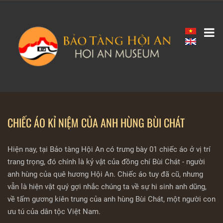
CHIẾC ÁO KỈ NIỆM CỦA ANH HÙNG BÙI CHÁT
Hiện nay, tại Bảo tàng Hội An có trưng bày 01 chiếc áo ở vị trí
trang trọng, đó chính là kỷ vật của đồng chí Bùi Chát - người
anh hùng của quê hương Hội An. Chiếc áo tuy đã cũ, nhưng
vẫn là hiện vật quý gợi nhắc chúng ta về sự hi sinh anh dũng,
về tấm gương kiên trung của anh hùng Bùi Chát, một người con
ưu tú của dân tộc Việt Nam.