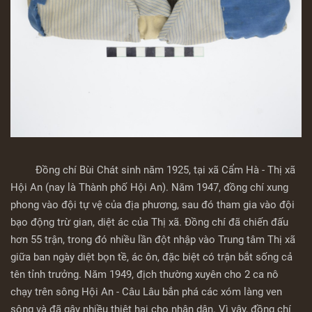
Đồng chí Bùi Chát sinh năm 1925, tại xã Cẩm Hà - Thị xã
Hội An (nay là Thành phố Hội An). Năm 1947, đồng chí xung
phong vào đội tự vệ của địa phương, sau đó tham gia vào đội
bạo động trừ gian, diệt ác của Thị xã. Đồng chí đã chiến đấu
hơn 55 trận, trong đó nhiều lần đột nhập vào Trung tâm Thị xã
giữa ban ngày diệt bọn tề, ác ôn, đặc biệt có trận bắt sống cả
tên tỉnh trưởng. Năm 1949, địch thường xuyên cho 2 ca nô
chạy trên sông Hội An - Câu Lâu bắn phá các xóm làng ven
sông và đã gây nhiều thiệt hại cho nhân dân. Vì vậy, đồng chí