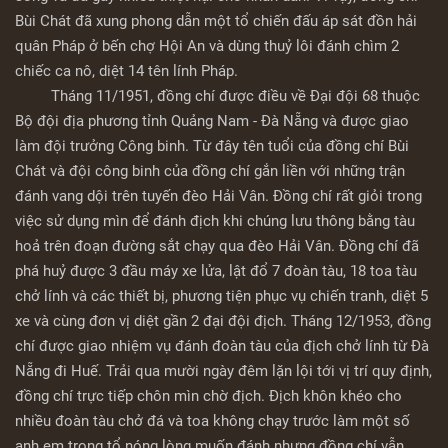
Bùi Chát đã xung phong dẫn một tổ chiến đấu áp sát đồn hải
quân Pháp ở bến chợ Hội An và dùng thuỷ lôi đánh chìm 2
chiếc ca nô, diệt 14 tên lính Pháp.
Tháng 11/1951, đồng chí được điều về Đại đội 68 thuộc
Bộ đội địa phương tỉnh Quảng Nam - Đà Nẵng và được giao
làm đội trưởng Công binh. Từ đây tên tuổi của đồng chí Bùi
Chát và đội công binh của đồng chí gắn liền với những trận
đánh vang dội trên tuyến đèo Hải Vân. Đồng chí rất giỏi trong
việc sử dụng mìn để đánh địch khi chúng lưu thông bằng tàu
hoả trên đoạn đường sắt chạy qua đèo Hải Vân. Đồng chí đã
phá huỷ được 3 đầu máy xe lửa, lật đổ 7 đoàn tàu, 18 toa tàu
chở lính và các thiết bị, phương tiện phục vụ chiến tranh, diệt 5
xe và cùng đơn vị diệt gần 2 đại đội địch. Tháng 12/1953, đồng
chí được giao nhiệm vụ đánh đoàn tàu của địch chở lính từ Đà
Nẵng đi Huế. Trải qua mười ngày đêm lặn lội tới vị trí quy định,
đồng chí trực tiếp chôn mìn chờ địch. Địch khôn khéo cho
nhiều đoàn tàu chở đá và toa không chạy trước làm một số
anh em trong tổ nóng lòng muốn đánh nhưng đồng chí vẫn